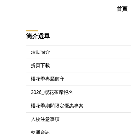
跳
首頁
到
主
要
內
簡介選單
容
區
活動簡介
折頁下載
櫻花季專屬御守
2026_櫻花茶席報名
櫻花季期間限定優惠專案
入校注意事項
交通資訊